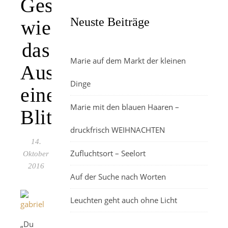
Gesicht,
Neuste Beiträge
wie
das
Marie auf dem Markt der kleinen
Aussehen
Dinge
eines
Marie mit den blauen Haaren –
Blitzes
druckfrisch WEIHNACHTEN
14.
Zufluchtsort – Seelort
Oktober
2016
Auf der Suche nach Worten
Leuchten geht auch ohne Licht
„Du