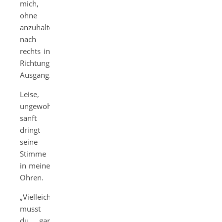
mich,
ohne
anzuhalten
nach
rechts in
Richtung
Ausgang.
Leise,
ungewohnt
sanft
dringt
seine
Stimme
in meine
Ohren.
„Vielleicht
musst
du gar