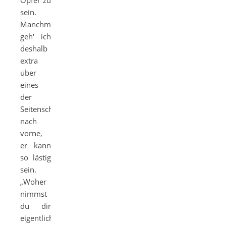
Opfer zu
sein.
Manchmal
geh‘ ich
deshalb
extra
über
eines
der
Seitenschiffe
nach
vorne,
er kann
so lästig
sein.
„Woher
nimmst
du dir
eigentlich