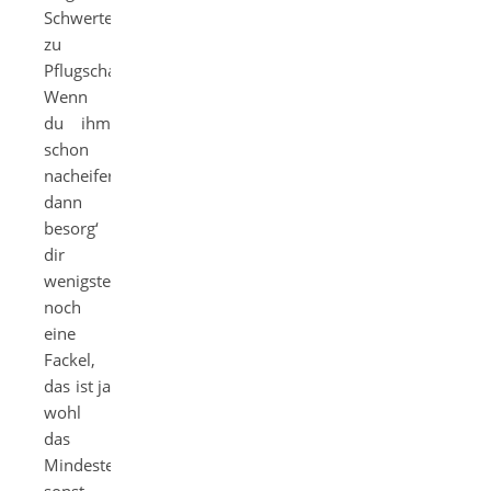
Schwerter
zu
Pflugscharen.
Wenn
du ihm
schon
nacheiferst,
dann
besorg‘
dir
wenigstens
noch
eine
Fackel,
das ist ja
wohl
das
Mindeste,