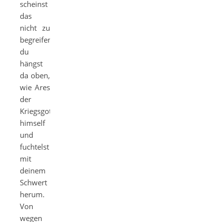
scheinst
das
nicht zu
begreifen,
du
hängst
da oben,
wie Ares
der
Kriegsgott
himself
und
fuchtelst
mit
deinem
Schwert
herum.
Von
wegen