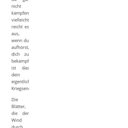
nicht
kämpfen,
vielleicht
reicht es
aus,
wenn du
aufhörst,
dich zu
bekämpfen.Vielleicht
ist das
dein
eigentliches
Kriegsende.“
Die
Blätter,
die der
Wind
durch