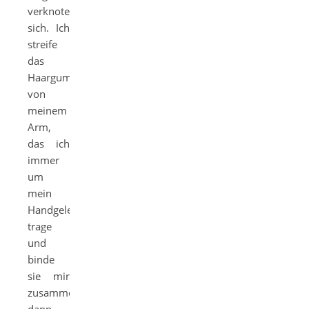
verknoten
sich. Ich
streife
das
Haargummi
von
meinem
Arm,
das ich
immer
um
mein
Handgelenk
trage
und
binde
sie mir
zusammen,