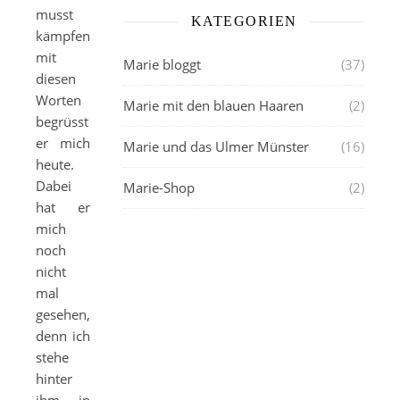
musst
KATEGORIEN
kämpfen“,
mit
Marie bloggt
(37)
diesen
Worten
Marie mit den blauen Haaren
(2)
begrüsst
er mich
Marie und das Ulmer Münster
(16)
heute.
Dabei
Marie-Shop
(2)
hat er
mich
noch
nicht
mal
gesehen,
denn ich
stehe
hinter