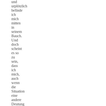
und
urplötzlich
befinde
ich
mich
mitten
in
seinem
Bauch.
Und
doch
scheint
es so
zu
sein,
dass
ich
mich,
auch
wenn
die
Situation
eine
andere
Deutung