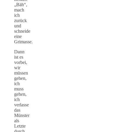
„Bäh“,
mach
ich
zurück
und
schneide
eine
Grimasse.
Dann
ist es
vorbei,
wir
müssen
gehen,
ich
muss
gehen,
ich
verlasse
das
Münster
als
Letzte
durch