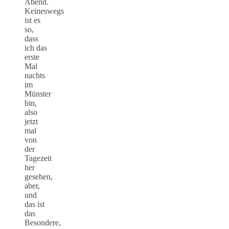
Abend.
Keineswegs
ist es
so,
dass
ich das
erste
Mal
nachts
im
Münster
bin,
also
jetzt
mal
von
der
Tagezeit
her
gesehen,
aber,
und
das ist
das
Besondere,