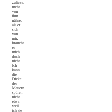
zuließe,
mehr
von
ihm
nähre,
als er
sich
von
mir,
braucht
er
mich
doch
nicht.
Ich
kann
die
Dicke
der
Mauern
spüren,
nicht
etwa
weil
ich sie