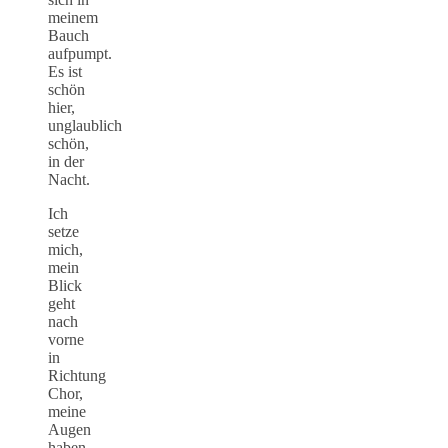
meinem
Bauch
aufpumpt.
Es ist
schön
hier,
unglaublich
schön,
in der
Nacht.
Ich
setze
mich,
mein
Blick
geht
nach
vorne
in
Richtung
Chor,
meine
Augen
haben