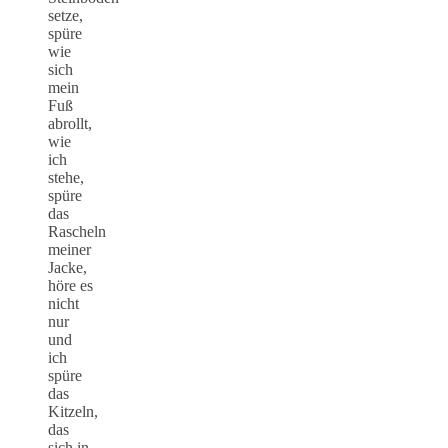
setze,
spüre
wie
sich
mein
Fuß
abrollt,
wie
ich
stehe,
spüre
das
Rascheln
meiner
Jacke,
höre es
nicht
nur
und
ich
spüre
das
Kitzeln,
das
sich in