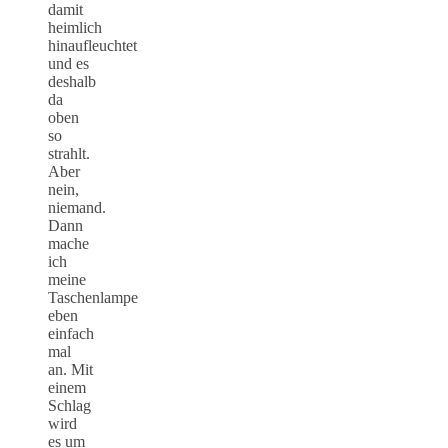
damit
heimlich
hinaufleuchtet
und es
deshalb
da
oben
so
strahlt.
Aber
nein,
niemand.
Dann
mache
ich
meine
Taschenlampe
eben
einfach
mal
an. Mit
einem
Schlag
wird
es um