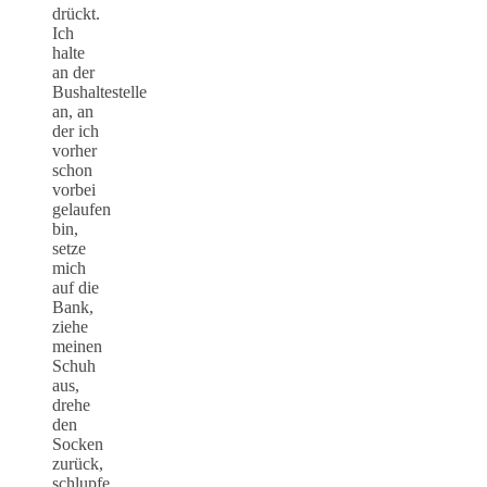
drückt.
Ich
halte
an der
Bushaltestelle
an, an
der ich
vorher
schon
vorbei
gelaufen
bin,
setze
mich
auf die
Bank,
ziehe
meinen
Schuh
aus,
drehe
den
Socken
zurück,
schlupfe