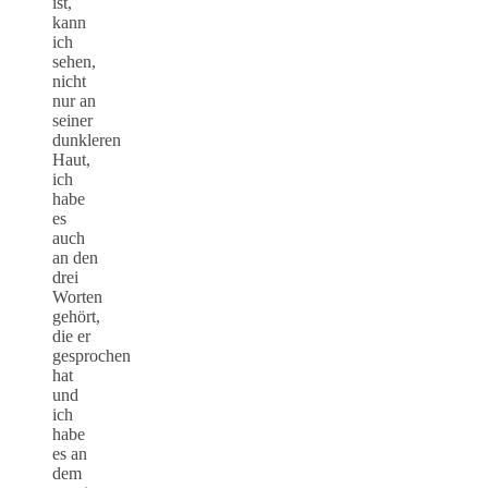
ist,
kann
ich
sehen,
nicht
nur an
seiner
dunkleren
Haut,
ich
habe
es
auch
an den
drei
Worten
gehört,
die er
gesprochen
hat
und
ich
habe
es an
dem