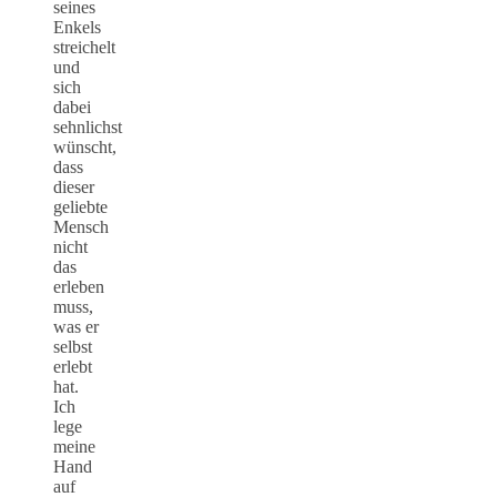
seines
Enkels
streichelt
und
sich
dabei
sehnlichst
wünscht,
dass
dieser
geliebte
Mensch
nicht
das
erleben
muss,
was er
selbst
erlebt
hat.
Ich
lege
meine
Hand
auf