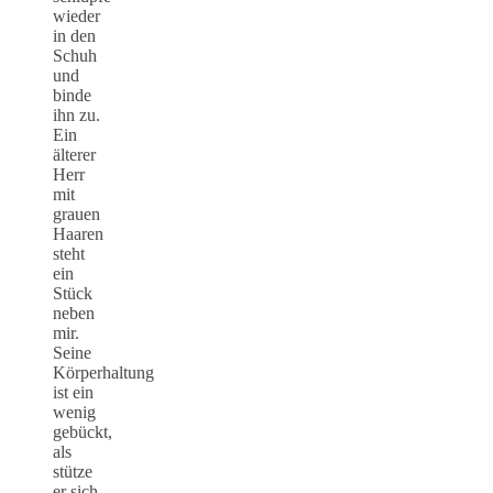
wieder
in den
Schuh
und
binde
ihn zu.
Ein
älterer
Herr
mit
grauen
Haaren
steht
ein
Stück
neben
mir.
Seine
Körperhaltung
ist ein
wenig
gebückt,
als
stütze
er sich