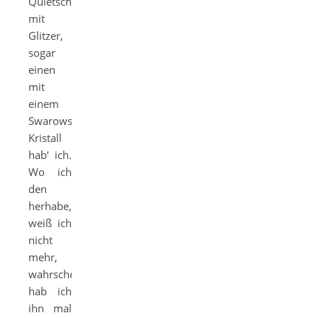
Quietschebunte
mit
Glitzer,
sogar
einen
mit
einem
Swarowski-
Kristall
hab‘ ich.
Wo ich
den
herhabe,
weiß ich
nicht
mehr,
wahrscheinlich
hab ich
ihn mal