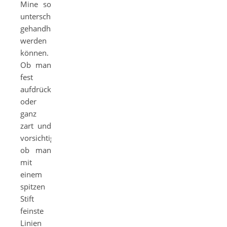
Mine so
unterschiedlich
gehandhabt
werden
können.
Ob man
fest
aufdrückt
oder
ganz
zart und
vorsichtig,
ob man
mit
einem
spitzen
Stift
feinste
Linien