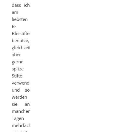
dass ich
am
liebsten
B-
Bleistifte
benutze,
gleichzeitig
aber
gerne
spitze
Stifte
verwende
und so
werden
sie an
manchen
Tagen
mehrfach