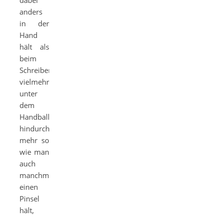
dabei
anders
in der
Hand
hält als
beim
Schreiben,
vielmehr
unter
dem
Handballen
hindurch,
mehr so
wie man
auch
manchmal
einen
Pinsel
hält,