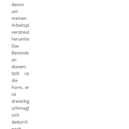
davon
um
meinen
Arbeitsplatz
verstreut
herumliegen.
Das
Besondere
an
diesem
Stift ist
die
Form, er
ist
dreieckig,
schmiegt
sich
dadurch
noch