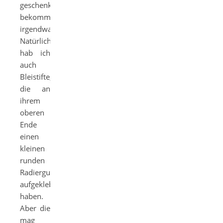
geschenkt
bekommen,
irgendwann.
Natürlich
hab ich
auch
Bleistifte,
die an
ihrem
oberen
Ende
einen
kleinen
runden
Radiergummi
aufgeklebt
haben.
Aber die
mag