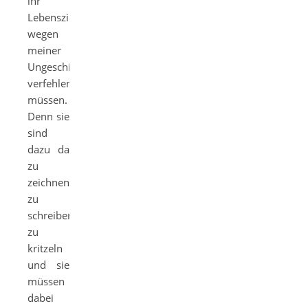
ihr
Lebensziel
wegen
meiner
Ungeschicktheit
verfehlen
müssen.
Denn sie
sind
dazu da
zu
zeichnen,
zu
schreiben,
zu
kritzeln
und sie
müssen
dabei