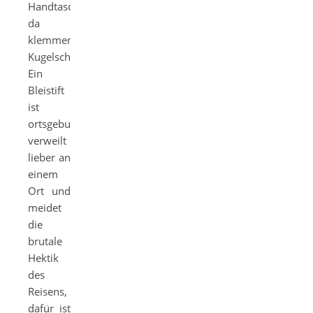
Handtasche,
da
klemmen
Kugelschreiber.
Ein
Bleistift
ist
ortsgebunden,
verweilt
lieber an
einem
Ort und
meidet
die
brutale
Hektik
des
Reisens,
dafür ist