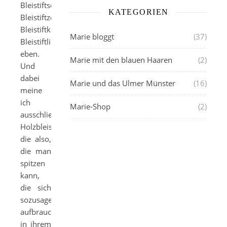
Bleistiftschreiberin,
KATEGORIEN
Bleistiftzeichnerin,
Bleistiftkritzlerin,
Marie bloggt
(37)
Bleistiftliebhaberin
eben.
Marie mit den blauen Haaren
(2)
Und
dabei
Marie und das Ulmer Münster
(16)
meine
ich
Marie-Shop
(2)
ausschließlich
Holzbleistifte,
die also,
die man
spitzen
kann,
die sich
sozusagen
aufbrauchen
in ihrem