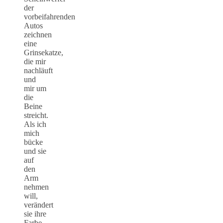
der
vorbeifahrenden
Autos
zeichnen
eine
Grinsekatze,
die mir
nachläuft
und
mir um
die
Beine
streicht.
Als ich
mich
bücke
und sie
auf
den
Arm
nehmen
will,
verändert
sie ihre
Farbe