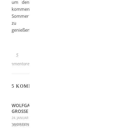
um den
kommenden
Sommer
zu
genießen.
5
Kommentare
5 KOMMENTARE
WOLFGANG
GROSSE
24. JANUAR
ANTWORTEN
2021 UM 15:09