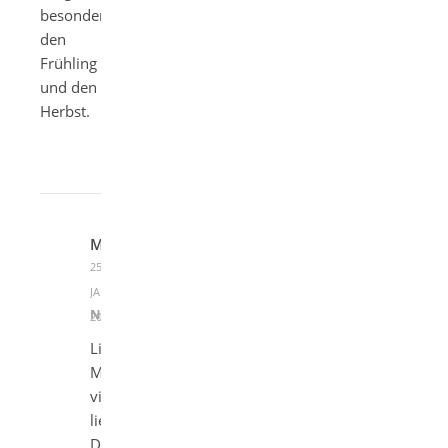
besonders
den
Frühling
und den
Herbst.
MARIE
25.
JANUAR
ANTWORTEN
2021 UM 22:44
Liebe
Marie,
vielen
lieben
Dank