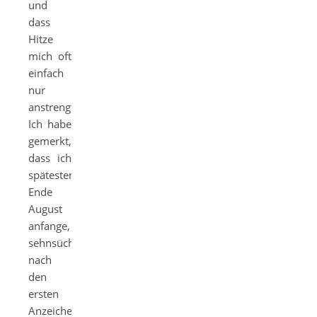
und
dass
Hitze
mich oft
einfach
nur
anstrengt.
Ich habe
gemerkt,
dass ich
spätestens
Ende
August
anfange,
sehnsüchtig
nach
den
ersten
Anzeichen