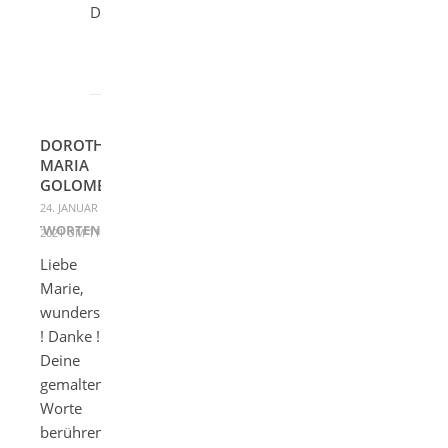
Dich.
DOROTHEE
MARIA
GOLOMBOWSKI
24. JANUAR
ANTWORTEN
2021 UM 11:26
Liebe
Marie,
wunderschön
! Danke !
Deine
gemalten
Worte
berühren