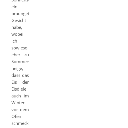
ein
braungebranntes
Gesicht
habe,
wobei
ich
sowieso
eher zu
Sommersprossen
neige,
dass das
Eis der
Eisdiele
auch im
Winter
vor dem
Ofen
schmeckt