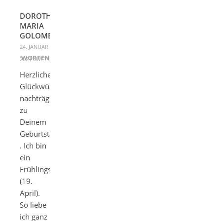
DOROTHEE
MARIA
GOLOMBOWSKI
24. JANUAR
ANTWORTEN
2021 UM 11:29
Herzliche
Glückwünsche
nachträglich
zu
Deinem
Geburtstag
. Ich bin
ein
Frühlingskind
(19.
April).
So liebe
ich ganz