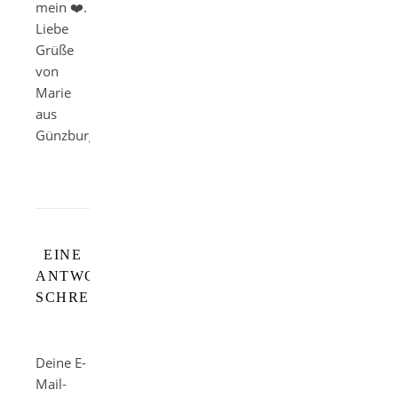
mein ❤️.
Liebe
Grüße
von
Marie
aus
Günzburg
EINE
ANTWORT
SCHREIBEN
Deine E-
Mail-