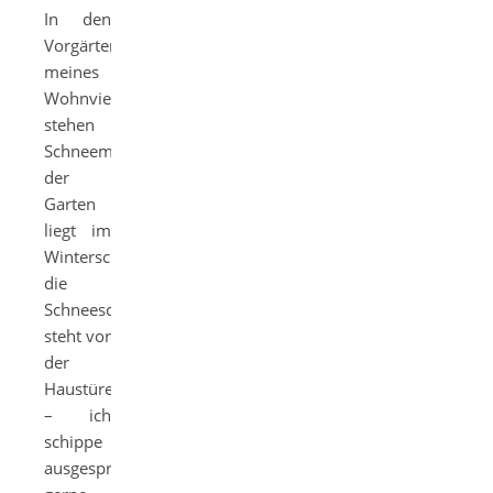
In den
Vorgärten
meines
Wohnviertels
stehen
Schneemänner,
der
Garten
liegt im
Winterschlaf,
die
Schneeschaufel
steht vor
der
Haustüre
– ich
schippe
ausgesprochen