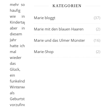
mehr so
KATEGORIEN
häufig
wie in
Marie bloggt
(37)
Kindertagen,
aber in
Marie mit den blauen Haaren
(2)
diesem
Jahr
Marie und das Ulmer Münster
(16)
hatte ich
mal
Marie-Shop
(2)
wieder
das
Glück,
ein
funkelndes
Winterwunderland
als
Geburtstagsgeschenk
vorzufinden.