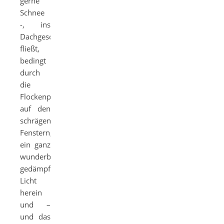
gerne
Schnee
-, ins
Dachgeschoß
fließt,
bedingt
durch
die
Flockenpracht
auf den
schrägen
Fenstern,
ein ganz
wunderbare
gedämpftes
Licht
herein
und –
und das