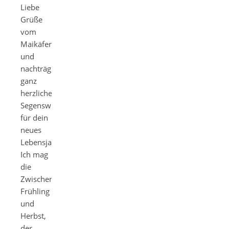
Liebe
Grüße
vom
Maikäfer
und
nachträglich
ganz
herzliche
Segenswünsche
für dein
neues
Lebensjahr.
Ich mag
die
Zwischenzeiten
Frühling
und
Herbst,
der