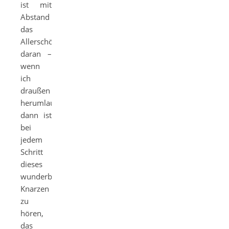
ist mit
Abstand
das
Allerschönste
daran –
wenn
ich
draußen
herumlaufe,
dann ist
bei
jedem
Schritt
dieses
wunderbare
Knarzen
zu
hören,
das