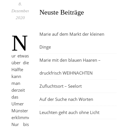
8.
Dezember
Neuste Beiträge
2020
N
Marie auf dem Markt der kleinen
Dinge
ur etwas
Marie mit den blauen Haaren –
über die
Hälfte
druckfrisch WEIHNACHTEN
kann
man
Zufluchtsort – Seelort
derzeit
das
Auf der Suche nach Worten
Ulmer
Münster
Leuchten geht auch ohne Licht
erklimmen.
Nur bis