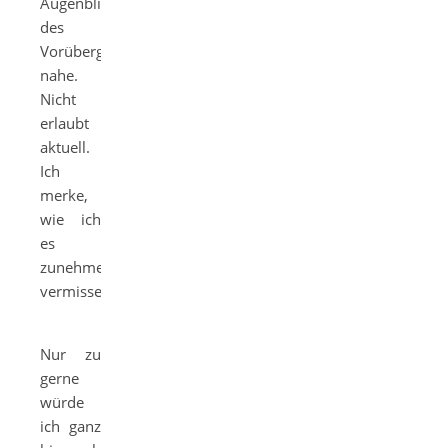
Augenblick
des
Vorübergehens
nahe.
Nicht
erlaubt
aktuell.
Ich
merke,
wie ich
es
zunehmend
vermisse.
Nur zu
gerne
würde
ich ganz