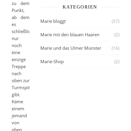
zu dem
KATEGORIEN
Punkt,
ab dem
Marie bloggt
(37)
es
schließlich
Marie mit den blauen Haaren
(2)
nur
noch
Marie und das Ulmer Münster
(16)
eine
einzige
Marie-Shop
(2)
Treppe
nach
oben zur
Turmspitze
gibt.
Käme
einem
jemand
von
oben