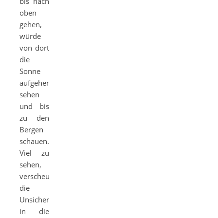
bis nach
oben
gehen,
würde
von dort
die
Sonne
aufgehen
sehen
und bis
zu den
Bergen
schauen.
Viel zu
sehen,
verscheucht
die
Unsicherheit,
in die