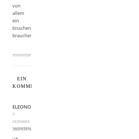
von
allem
ein
bisschen
brauchen.
1 Kommentar
EIN
KOMMENTAR
ELEONORE
9.
DEZEMBER
ANTWORTEN
2020 UM 7:29